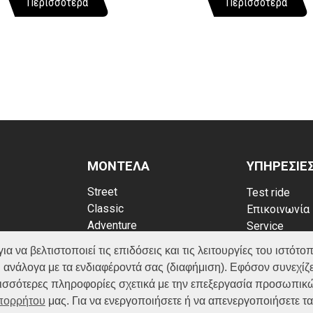
Περισσότερα
Περισσότερα
ΜΟΝΤΕΛΑ
ΥΠΗΡΕΣΙΕ
Street
Test ride
Classic
Επικοινωνία
Adventure
Service
Scooter
Κατάλογος
να βελτιστοποιεί τις επιδόσεις και τις λειτουργίες του ιστότοπ
ATV (Loncin)
ρρήτου
FAQ
 ανάλογα με τα ενδιαφέροντά σας (διαφήμιση). Εφόσον συνεχίζε
kies
ερισσότερες πληροφορίες σχετικά με την επεξεργασία προσωπικ
Απορρήτου
μας. Για να ενεργοποιήσετε ή να απενεργοποιήσετε τ