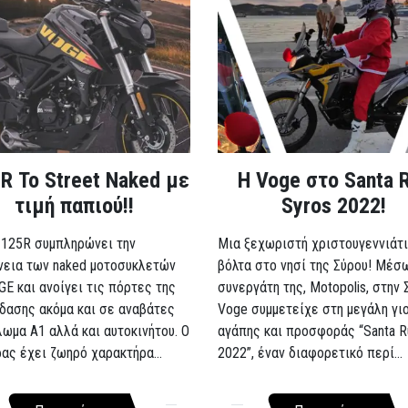
R Το Street Naked με
Η Voge στο Santa 
τιμή παπιού!!
Syros 2022!
 125R συμπληρώνει την
Μια ξεχωριστή χριστουγεννιάτι
νεια των naked μοτοσυκλετών
βόλτα στο νησί της Σύρου! Μέσ
GE και ανοίγει τις πόρτες της
συνεργάτη της, Motopolis, στην 
δασης ακόμα και σε αναβάτες
Voge συμμετείχε στη μεγάλη γι
λωμα A1 αλλά και αυτοκινήτου. Ο
αγάπης και προσφοράς “Santa R
ρας έχει ζωηρό χαρακτήρα...
2022”, έναν διαφορετικό περί...