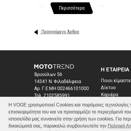
Περισσότερα
Προηγούμενο Άρθρο
Η ΕΤΑΙΡΕΙΑ
Βρυούλων 56
Ποιοι είμαστε
14341 Ν. Φιλαδέλφεια
Δίκτυο
Αρ. Γ.Ε.ΜΗ 002466101000
Καριέρα
Τηλ. 2102585991
News
E-mail: info@voge.gr
Η VOGE χρησιμοποιεί Cookies και παρόμοιες τεχνολογίες για 
Πολιτική απο
επισκεψιμότητα του και να προσαρμόζει το περιεχόμενό του
Πολιτική Coo
ιστοσελίδα μας συναινείτε στην χρήση των cookies. Για π
δικαιώματά σας, παρακαλώ συμβουλευτείτε την
Πολιτική 