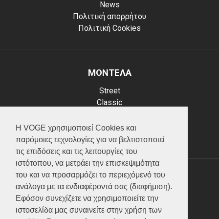
News
Πολιτική απορρήτου
Πολιτική Cookies
ΜΟΝΤΕΛΑ
Street
Classic
Adventure
Scooter
Η VOGE χρησιμοποιεί Cookies και
ATV (Loncin)
παρόμοιες τεχνολογίες για να βελτιστοποιεί
τις επιδόσεις και τις λειτουργίες του
ιστότοπου, να μετράει την επισκεψιμότητα
του και να προσαρμόζει το περιεχόμενό του
ΥΠΗΡΕΣΙΕΣ
ανάλογα με τα ενδιαφέροντά σας (διαφήμιση).
Εφόσον συνεχίζετε να χρησιμοποιείτε την
Test ride
ιστοσελίδα μας συναινείτε στην χρήση των
Επικοινωνία