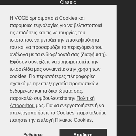
Classic
Adventure
Scooter
Η VOGE χρησιμοποιεί Cookies και
ATV (Loncin)
παρόμοιες τεχνολογίες για να βελτιστοποιεί
τις επιδόσεις και τις λειτουργίες του
ιστότοπου, να μετράει την επισκεψιμότητα
του και να προσαρμόζει το περιεχόμενό του
ΥΠΗΡΕΣΙΕΣ
ανάλογα με τα ενδιαφέροντά σας (διαφήμιση).
Εφόσον συνεχίζετε να χρησιμοποιείτε την
Test ride
ιστοσελίδα μας συναινείτε στην χρήση των
Επικοινωνία
cookies. Για περισσότερες πληροφορίες
Service
σχετικά με την επεξεργασία προσωπικών
Κατάλογος
δεδομένων και τα δικαιώματά σας,
FAQ
παρακαλώ συμβουλευτείτε την
Πολιτική
Απορρήτου
μας. Για να ενεργοποιήσετε ή να
απενεργοποιήσετε τα Cookies, παρακαλούμε
SOCIAL MEDIA
πατήστε την επιλογή
Πίνακας Cookies
.
Ρυθμίσεις
Αποδοχή