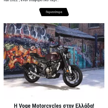
Περισσότερα
H Voge Motorcycles στην Ελλάδα!