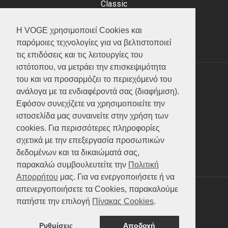
Classic
Adventure
Scooter
Η VOGE χρησιμοποιεί Cookies και
ATV (Loncin)
παρόμοιες τεχνολογίες για να βελτιστοποιεί
τις επιδόσεις και τις λειτουργίες του
ιστότοπου, να μετράει την επισκεψιμότητα
του και να προσαρμόζει το περιεχόμενό του
ΥΠΗΡΕΣΙΕΣ
ανάλογα με τα ενδιαφέροντά σας (διαφήμιση).
Εφόσον συνεχίζετε να χρησιμοποιείτε την
Test ride
ιστοσελίδα μας συναινείτε στην χρήση των
Επικοινωνία
cookies. Για περισσότερες πληροφορίες
Service
σχετικά με την επεξεργασία προσωπικών
Κατάλογος
δεδομένων και τα δικαιώματά σας,
FAQ
παρακαλώ συμβουλευτείτε την
Πολιτική
Απορρήτου
μας. Για να ενεργοποιήσετε ή να
απενεργοποιήσετε τα Cookies, παρακαλούμε
SOCIAL MEDIA
πατήστε την επιλογή
Πίνακας Cookies
.
Ρυθμίσεις
Αποδοχή