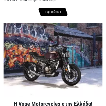
Περισσότερα
H Voge Motorcycles στην Ελλάδα!