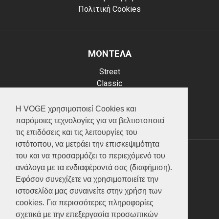
Πολιτική Cookies
ΜΟΝΤΕΛΑ
Street
Classic
Adventure
Scooter
Η VOGE χρησιμοποιεί Cookies και
ATV (Loncin)
παρόμοιες τεχνολογίες για να βελτιστοποιεί
τις επιδόσεις και τις λειτουργίες του
ιστότοπου, να μετράει την επισκεψιμότητα
του και να προσαρμόζει το περιεχόμενό του
ΥΠΗΡΕΣΙΕΣ
ανάλογα με τα ενδιαφέροντά σας (διαφήμιση).
Εφόσον συνεχίζετε να χρησιμοποιείτε την
Test ride
ιστοσελίδα μας συναινείτε στην χρήση των
Επικοινωνία
cookies. Για περισσότερες πληροφορίες
Service
σχετικά με την επεξεργασία προσωπικών
Κατάλογος