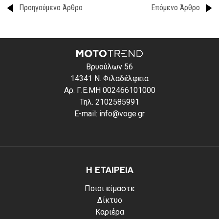
Προηγούμενο Άρθρο
Επόμενο Άρθρο
Βρυούλων 56
14341 Ν. Φιλαδέλφεια
Αρ. Γ.Ε.ΜΗ 002466101000
Τηλ. 2102585991
E-mail: info@voge.gr
Η ΕΤΑΙΡΕΙΑ
Ποιοι είμαστε
Δίκτυο
Καριέρα