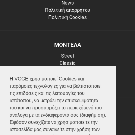
News
Πολιτική απορρήτου
Πολιτική Cookies
ΜΟΝΤΕΛΑ
Street
Classic
Adventure
Scooter
Η VOGE χρησιμοποιεί Cookies και
ATV (Loncin)
παρόμοιες τεχνολογίες για να βελτιστοποιεί
τις επιδόσεις και τις λειτουργίες του
ιστότοπου, να μετράει την επισκεψιμότητα
του και να προσαρμόζει το περιεχόμενό του
ΥΠΗΡΕΣΙΕΣ
ανάλογα με τα ενδιαφέροντά σας (διαφήμιση).
Εφόσον συνεχίζετε να χρησιμοποιείτε την
Test ride
ιστοσελίδα μας συναινείτε στην χρήση των
Επικοινωνία