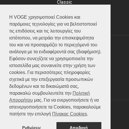
Classic
Adventure
Scooter
Η VOGE χρησιμοποιεί Cookies και
ATV (Loncin)
παρόμοιες τεχνολογίες για να βελτιστοποιεί
τις επιδόσεις και τις λειτουργίες του
ιστότοπου, να μετράει την επισκεψιμότητα
του και να προσαρμόζει το περιεχόμενό του
ΥΠΗΡΕΣΙΕΣ
ανάλογα με τα ενδιαφέροντά σας (διαφήμιση).
Εφόσον συνεχίζετε να χρησιμοποιείτε την
Test ride
ιστοσελίδα μας συναινείτε στην χρήση των
Επικοινωνία
cookies. Για περισσότερες πληροφορίες
Service
σχετικά με την επεξεργασία προσωπικών
Κατάλογος
δεδομένων και τα δικαιώματά σας,
FAQ
παρακαλώ συμβουλευτείτε την
Πολιτική
Απορρήτου
μας. Για να ενεργοποιήσετε ή να
απενεργοποιήσετε τα Cookies, παρακαλούμε
SOCIAL MEDIA
πατήστε την επιλογή
Πίνακας Cookies
.
Ρυθμίσεις
Αποδοχή