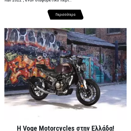
Περισσότερα
H Voge Motorcycles στην Ελλάδα!