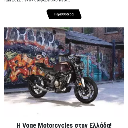
Περισσότερα
H Voge Motorcycles στην Ελλάδα!