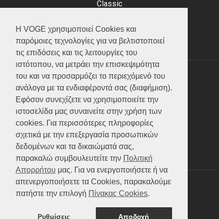
Classic
Adventure
Scooter
Η VOGE χρησιμοποιεί Cookies και
ATV (Loncin)
παρόμοιες τεχνολογίες για να βελτιστοποιεί
τις επιδόσεις και τις λειτουργίες του
ιστότοπου, να μετράει την επισκεψιμότητα
του και να προσαρμόζει το περιεχόμενό του
ΥΠΗΡΕΣΙΕΣ
ανάλογα με τα ενδιαφέροντά σας (διαφήμιση).
Εφόσον συνεχίζετε να χρησιμοποιείτε την
Test ride
ιστοσελίδα μας συναινείτε στην χρήση των
Επικοινωνία
cookies. Για περισσότερες πληροφορίες
Service
σχετικά με την επεξεργασία προσωπικών
Κατάλογος
δεδομένων και τα δικαιώματά σας,
FAQ
παρακαλώ συμβουλευτείτε την
Πολιτική
Απορρήτου
μας. Για να ενεργοποιήσετε ή να
απενεργοποιήσετε τα Cookies, παρακαλούμε
SOCIAL MEDIA
πατήστε την επιλογή
Πίνακας Cookies
.
Ρυθμίσεις
Αποδοχή