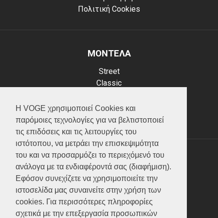
Πολιτική Cookies
ΜΟΝΤΕΛΑ
Street
Classic
Adventure
Scooter
Η VOGE χρησιμοποιεί Cookies και
ATV (Loncin)
παρόμοιες τεχνολογίες για να βελτιστοποιεί
τις επιδόσεις και τις λειτουργίες του
ιστότοπου, να μετράει την επισκεψιμότητα
του και να προσαρμόζει το περιεχόμενό του
ΥΠΗΡΕΣΙΕΣ
ανάλογα με τα ενδιαφέροντά σας (διαφήμιση).
Εφόσον συνεχίζετε να χρησιμοποιείτε την
Test ride
ιστοσελίδα μας συναινείτε στην χρήση των
Επικοινωνία
cookies. Για περισσότερες πληροφορίες
Service
σχετικά με την επεξεργασία προσωπικών
Κατάλογος