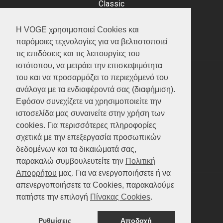
Classic
Adventure
Scooter
Η VOGE χρησιμοποιεί Cookies και
ATV (Loncin)
παρόμοιες τεχνολογίες για να βελτιστοποιεί
τις επιδόσεις και τις λειτουργίες του
ιστότοπου, να μετράει την επισκεψιμότητα
του και να προσαρμόζει το περιεχόμενό του
ΥΠΗΡΕΣΙΕΣ
ανάλογα με τα ενδιαφέροντά σας (διαφήμιση).
Εφόσον συνεχίζετε να χρησιμοποιείτε την
Test ride
ιστοσελίδα μας συναινείτε στην χρήση των
Επικοινωνία
cookies. Για περισσότερες πληροφορίες
Service
σχετικά με την επεξεργασία προσωπικών
Κατάλογος
δεδομένων και τα δικαιώματά σας,
FAQ
παρακαλώ συμβουλευτείτε την
Πολιτική
Απορρήτου
μας. Για να ενεργοποιήσετε ή να
απενεργοποιήσετε τα Cookies, παρακαλούμε
SOCIAL MEDIA
πατήστε την επιλογή
Πίνακας Cookies
.
Ρυθμίσεις
Αποδοχή