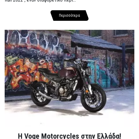
Περισσότερα
H Voge Motorcycles στην Ελλάδα!