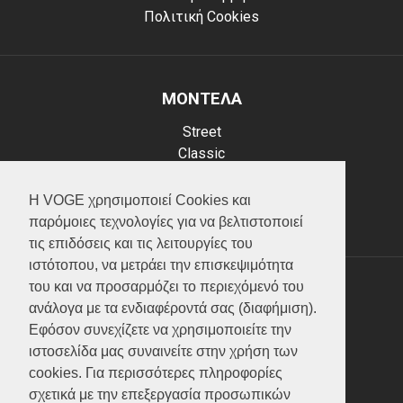
Πολιτική Cookies
ΜΟΝΤΕΛΑ
Street
Classic
Adventure
Scooter
Η VOGE χρησιμοποιεί Cookies και
ATV (Loncin)
παρόμοιες τεχνολογίες για να βελτιστοποιεί
τις επιδόσεις και τις λειτουργίες του
ιστότοπου, να μετράει την επισκεψιμότητα
του και να προσαρμόζει το περιεχόμενό του
ΥΠΗΡΕΣΙΕΣ
ανάλογα με τα ενδιαφέροντά σας (διαφήμιση).
Εφόσον συνεχίζετε να χρησιμοποιείτε την
Test ride
ιστοσελίδα μας συναινείτε στην χρήση των
Επικοινωνία
cookies. Για περισσότερες πληροφορίες
Service
σχετικά με την επεξεργασία προσωπικών
Κατάλογος