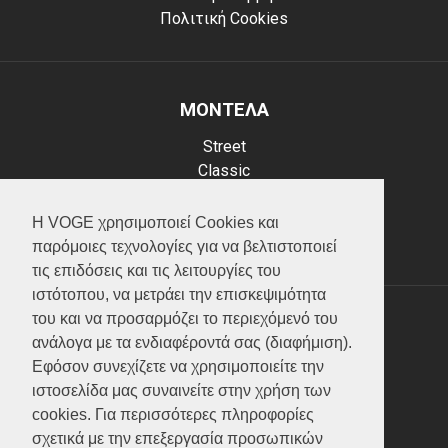
Πολιτική Cookies
ΜΟΝΤΕΛΑ
Street
Classic
Adventure
Scooter
Η VOGE χρησιμοποιεί Cookies και
ATV (Loncin)
παρόμοιες τεχνολογίες για να βελτιστοποιεί
τις επιδόσεις και τις λειτουργίες του
ιστότοπου, να μετράει την επισκεψιμότητα
του και να προσαρμόζει το περιεχόμενό του
ΥΠΗΡΕΣΙΕΣ
ανάλογα με τα ενδιαφέροντά σας (διαφήμιση).
Εφόσον συνεχίζετε να χρησιμοποιείτε την
Test ride
ιστοσελίδα μας συναινείτε στην χρήση των
Επικοινωνία
cookies. Για περισσότερες πληροφορίες
Service
σχετικά με την επεξεργασία προσωπικών
Κατάλογος