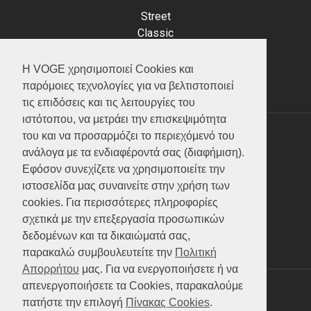
Street
Classic
Adventure
Scooter
Η VOGE χρησιμοποιεί Cookies και
ATV (Loncin)
παρόμοιες τεχνολογίες για να βελτιστοποιεί
τις επιδόσεις και τις λειτουργίες του
ιστότοπου, να μετράει την επισκεψιμότητα
του και να προσαρμόζει το περιεχόμενό του
ΥΠΗΡΕΣΙΕΣ
ανάλογα με τα ενδιαφέροντά σας (διαφήμιση).
Εφόσον συνεχίζετε να χρησιμοποιείτε την
Test ride
ιστοσελίδα μας συναινείτε στην χρήση των
Επικοινωνία
cookies. Για περισσότερες πληροφορίες
Service
σχετικά με την επεξεργασία προσωπικών
Κατάλογος
δεδομένων και τα δικαιώματά σας,
FAQ
παρακαλώ συμβουλευτείτε την
Πολιτική
Απορρήτου
μας. Για να ενεργοποιήσετε ή να
απενεργοποιήσετε τα Cookies, παρακαλούμε
SOCIAL MEDIA
πατήστε την επιλογή
Πίνακας Cookies
.