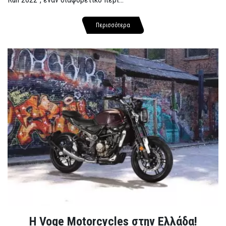
Περισσότερα
H Voge Motorcycles στην Ελλάδα!