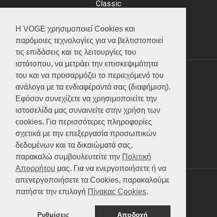
Classic
Adventure
Scooter
Η VOGE χρησιμοποιεί Cookies και
ATV (Loncin)
παρόμοιες τεχνολογίες για να βελτιστοποιεί
τις επιδόσεις και τις λειτουργίες του
ιστότοπου, να μετράει την επισκεψιμότητα
του και να προσαρμόζει το περιεχόμενό του
ΥΠΗΡΕΣΙΕΣ
ανάλογα με τα ενδιαφέροντά σας (διαφήμιση).
Εφόσον συνεχίζετε να χρησιμοποιείτε την
Test ride
ιστοσελίδα μας συναινείτε στην χρήση των
Επικοινωνία
cookies. Για περισσότερες πληροφορίες
Service
σχετικά με την επεξεργασία προσωπικών
Κατάλογος
δεδομένων και τα δικαιώματά σας,
FAQ
παρακαλώ συμβουλευτείτε την
Πολιτική
Απορρήτου
μας. Για να ενεργοποιήσετε ή να
απενεργοποιήσετε τα Cookies, παρακαλούμε
SOCIAL MEDIA
πατήστε την επιλογή
Πίνακας Cookies
.
Ρυθμίσεις
Αποδοχή