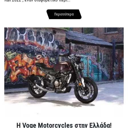
Περισσότερα
H Voge Motorcycles στην Ελλάδα!