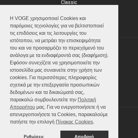
Classic
Adventure
Scooter
Η VOGE χρησιμοποιεί Cookies και
ATV (Loncin)
παρόμοιες τεχνολογίες για να βελτιστοποιεί
τις επιδόσεις και τις λειτουργίες του
ιστότοπου, να μετράει την επισκεψιμότητα
του και να προσαρμόζει το περιεχόμενό του
ΥΠΗΡΕΣΙΕΣ
ανάλογα με τα ενδιαφέροντά σας (διαφήμιση).
Εφόσον συνεχίζετε να χρησιμοποιείτε την
Test ride
ιστοσελίδα μας συναινείτε στην χρήση των
Επικοινωνία
cookies. Για περισσότερες πληροφορίες
Service
σχετικά με την επεξεργασία προσωπικών
Κατάλογος
δεδομένων και τα δικαιώματά σας,
FAQ
παρακαλώ συμβουλευτείτε την
Πολιτική
Απορρήτου
μας. Για να ενεργοποιήσετε ή να
απενεργοποιήσετε τα Cookies, παρακαλούμε
SOCIAL MEDIA
πατήστε την επιλογή
Πίνακας Cookies
.
Ρυθμίσεις
Αποδοχή