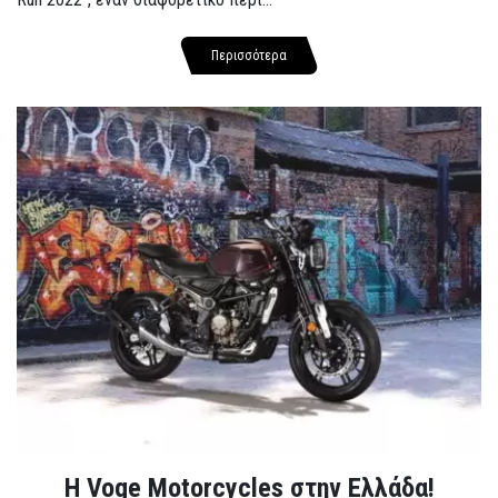
Περισσότερα
H Voge Motorcycles στην Ελλάδα!