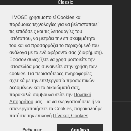
Classic
Adventure
Scooter
Η VOGE χρησιμοποιεί Cookies και
ATV (Loncin)
παρόμοιες τεχνολογίες για να βελτιστοποιεί
τις επιδόσεις και τις λειτουργίες του
ιστότοπου, να μετράει την επισκεψιμότητα
του και να προσαρμόζει το περιεχόμενό του
ΥΠΗΡΕΣΙΕΣ
ανάλογα με τα ενδιαφέροντά σας (διαφήμιση).
Εφόσον συνεχίζετε να χρησιμοποιείτε την
Test ride
ιστοσελίδα μας συναινείτε στην χρήση των
Επικοινωνία
cookies. Για περισσότερες πληροφορίες
Service
σχετικά με την επεξεργασία προσωπικών
Κατάλογος
δεδομένων και τα δικαιώματά σας,
FAQ
παρακαλώ συμβουλευτείτε την
Πολιτική
Απορρήτου
μας. Για να ενεργοποιήσετε ή να
απενεργοποιήσετε τα Cookies, παρακαλούμε
SOCIAL MEDIA
πατήστε την επιλογή
Πίνακας Cookies
.
Ρυθμίσεις
Αποδοχή