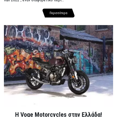
Περισσότερα
H Voge Motorcycles στην Ελλάδα!