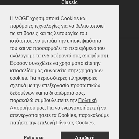
Classic
Adventure
Scooter
Η VOGE χρησιμοποιεί Cookies και
ATV (Loncin)
παρόμοιες τεχνολογίες για να βελτιστοποιεί
τις επιδόσεις και τις λειτουργίες του
ιστότοπου, να μετράει την επισκεψιμότητα
του και να προσαρμόζει το περιεχόμενό του
ΥΠΗΡΕΣΙΕΣ
ανάλογα με τα ενδιαφέροντά σας (διαφήμιση).
Εφόσον συνεχίζετε να χρησιμοποιείτε την
Test ride
ιστοσελίδα μας συναινείτε στην χρήση των
Επικοινωνία
cookies. Για περισσότερες πληροφορίες
Service
σχετικά με την επεξεργασία προσωπικών
Κατάλογος
δεδομένων και τα δικαιώματά σας,
FAQ
παρακαλώ συμβουλευτείτε την
Πολιτική
Απορρήτου
μας. Για να ενεργοποιήσετε ή να
απενεργοποιήσετε τα Cookies, παρακαλούμε
SOCIAL MEDIA
πατήστε την επιλογή
Πίνακας Cookies
.
Ρυθμίσεις
Αποδοχή