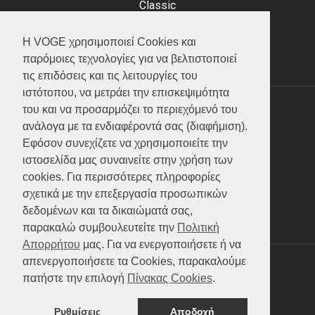
Classic
Adventure
Scooter
Η VOGE χρησιμοποιεί Cookies και
ATV (Loncin)
παρόμοιες τεχνολογίες για να βελτιστοποιεί
τις επιδόσεις και τις λειτουργίες του
ιστότοπου, να μετράει την επισκεψιμότητα
του και να προσαρμόζει το περιεχόμενό του
ΥΠΗΡΕΣΙΕΣ
ανάλογα με τα ενδιαφέροντά σας (διαφήμιση).
Εφόσον συνεχίζετε να χρησιμοποιείτε την
Test ride
ιστοσελίδα μας συναινείτε στην χρήση των
Επικοινωνία
cookies. Για περισσότερες πληροφορίες
Service
σχετικά με την επεξεργασία προσωπικών
Κατάλογος
δεδομένων και τα δικαιώματά σας,
FAQ
παρακαλώ συμβουλευτείτε την
Πολιτική
Απορρήτου
μας. Για να ενεργοποιήσετε ή να
απενεργοποιήσετε τα Cookies, παρακαλούμε
SOCIAL MEDIA
πατήστε την επιλογή
Πίνακας Cookies
.
Ρυθμίσεις
Αποδοχή