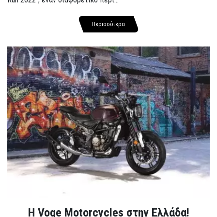
Περισσότερα
H Voge Motorcycles στην Ελλάδα!