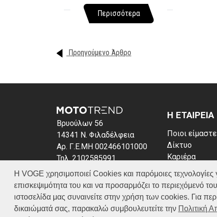
Περισσότερα
Προηγούμενο Άρθρο
Η ΕΤΑΙΡΕΙΑ
Βρυούλων 56
Ποιοι είμαστε
14341 Ν. Φιλαδέλφεια
Δίκτυο
Αρ. Γ.Ε.ΜΗ 002466101000
Καριέρα
Τηλ. 2102585991
News
E-mail: info@voge.gr
Η VOGE χρησιμοποιεί Cookies και παρόμοιες τεχνολογίες για 
Πολιτική απο
επισκεψιμότητα του και να προσαρμόζει το περιεχόμενό του
Πολιτική Coo
ιστοσελίδα μας συναινείτε στην χρήση των cookies. Για π
δικαιώματά σας, παρακαλώ συμβουλευτείτε την
Πολιτική 