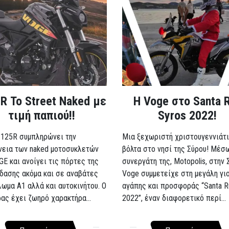
R Το Street Naked με
Η Voge στο Santa 
τιμή παπιού!!
Syros 2022!
 125R συμπληρώνει την
Μια ξεχωριστή χριστουγεννιάτι
νεια των naked μοτοσυκλετών
βόλτα στο νησί της Σύρου! Μέσ
GE και ανοίγει τις πόρτες της
συνεργάτη της, Motopolis, στην 
δασης ακόμα και σε αναβάτες
Voge συμμετείχε στη μεγάλη γι
λωμα A1 αλλά και αυτοκινήτου. Ο
αγάπης και προσφοράς “Santa R
ρας έχει ζωηρό χαρακτήρα...
2022”, έναν διαφορετικό περί...