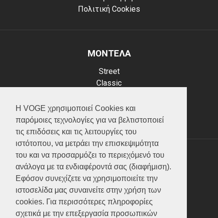
Πολιτική Cookies
ΜΟΝΤΕΛΑ
Street
Classic
Adventure
Scooter
Η VOGE χρησιμοποιεί Cookies και
ATV (Loncin)
παρόμοιες τεχνολογίες για να βελτιστοποιεί
τις επιδόσεις και τις λειτουργίες του
ιστότοπου, να μετράει την επισκεψιμότητα
του και να προσαρμόζει το περιεχόμενό του
ΥΠΗΡΕΣΙΕΣ
ανάλογα με τα ενδιαφέροντά σας (διαφήμιση).
Εφόσον συνεχίζετε να χρησιμοποιείτε την
Test ride
ιστοσελίδα μας συναινείτε στην χρήση των
Επικοινωνία
cookies. Για περισσότερες πληροφορίες
Service
σχετικά με την επεξεργασία προσωπικών
Κατάλογος