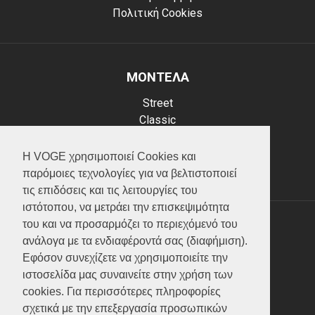
Πολιτική Cookies
ΜΟΝΤΕΛΑ
Street
Classic
Adventure
Scooter
Η VOGE χρησιμοποιεί Cookies και
ATV (Loncin)
παρόμοιες τεχνολογίες για να βελτιστοποιεί
τις επιδόσεις και τις λειτουργίες του
ιστότοπου, να μετράει την επισκεψιμότητα
του και να προσαρμόζει το περιεχόμενό του
ΥΠΗΡΕΣΙΕΣ
ανάλογα με τα ενδιαφέροντά σας (διαφήμιση).
Εφόσον συνεχίζετε να χρησιμοποιείτε την
Test ride
ιστοσελίδα μας συναινείτε στην χρήση των
Επικοινωνία
cookies. Για περισσότερες πληροφορίες
Service
σχετικά με την επεξεργασία προσωπικών
Κατάλογος