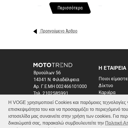
Περισσότερα
Προηγούμενο Άρθρο
Η ΕΤΑΙΡΕΙΑ
Βρυούλων 56
Ποιοι είμαστε
14341 Ν. Φιλαδέλφεια
Δίκτυο
Αρ. Γ.Ε.ΜΗ 002466101000
Καριέρα
Τηλ. 2102585991
News
E-mail: info@voge.gr
Η VOGE χρησιμοποιεί Cookies και παρόμοιες τεχνολογίες για 
Πολιτική απο
επισκεψιμότητα του και να προσαρμόζει το περιεχόμενό του
Πολιτική Coo
ιστοσελίδα μας συναινείτε στην χρήση των cookies. Για π
δικαιώματά σας, παρακαλώ συμβουλευτείτε την
Πολιτική 