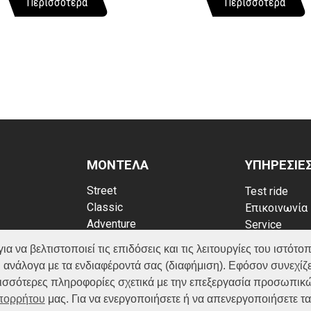
Περισσότερα
Περισσότερα
ΜΟΝΤΕΛΑ
ΥΠΗΡΕΣΙΕ
Street
Test ride
Classic
Επικοινωνία
Adventure
Service
Scooter
Κατάλογος
να βελτιστοποιεί τις επιδόσεις και τις λειτουργίες του ιστότοπ
ATV (Loncin)
ρρήτου
FAQ
 ανάλογα με τα ενδιαφέροντά σας (διαφήμιση). Εφόσον συνεχίζε
kies
ερισσότερες πληροφορίες σχετικά με την επεξεργασία προσωπικ
Απορρήτου
μας. Για να ενεργοποιήσετε ή να απενεργοποιήσετε τ