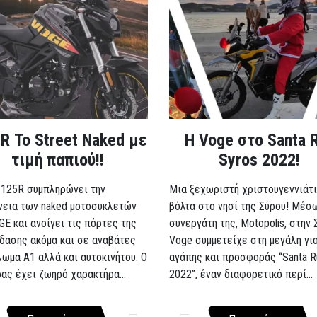
R Το Street Naked με
Η Voge στο Santa 
τιμή παπιού!!
Syros 2022!
 125R συμπληρώνει την
Μια ξεχωριστή χριστουγεννιάτι
νεια των naked μοτοσυκλετών
βόλτα στο νησί της Σύρου! Μέσ
GE και ανοίγει τις πόρτες της
συνεργάτη της, Motopolis, στην 
δασης ακόμα και σε αναβάτες
Voge συμμετείχε στη μεγάλη γι
λωμα A1 αλλά και αυτοκινήτου. Ο
αγάπης και προσφοράς “Santa R
ρας έχει ζωηρό χαρακτήρα...
2022”, έναν διαφορετικό περί...