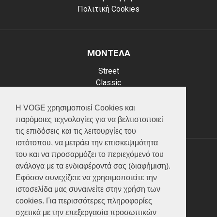
Πολιτική Cookies
ΜΟΝΤΕΛΑ
Street
Classic
Adventure
Scooter
Η VOGE χρησιμοποιεί Cookies και
ATV (Loncin)
παρόμοιες τεχνολογίες για να βελτιστοποιεί
τις επιδόσεις και τις λειτουργίες του
ιστότοπου, να μετράει την επισκεψιμότητα
του και να προσαρμόζει το περιεχόμενό του
ΥΠΗΡΕΣΙΕΣ
ανάλογα με τα ενδιαφέροντά σας (διαφήμιση).
Εφόσον συνεχίζετε να χρησιμοποιείτε την
Test ride
ιστοσελίδα μας συναινείτε στην χρήση των
Επικοινωνία
cookies. Για περισσότερες πληροφορίες
Service
σχετικά με την επεξεργασία προσωπικών
Κατάλογος