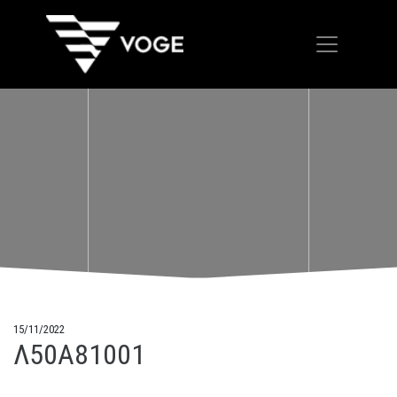
15/11/2022
Λ50A81001