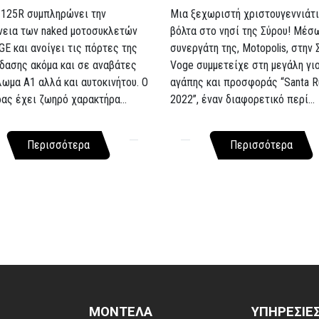
 125R συμπληρώνει την
Μια ξεχωριστή χριστουγεννιάτι
νεια των naked μοτοσυκλετών
βόλτα στο νησί της Σύρου! Μέσ
GE και ανοίγει τις πόρτες της
συνεργάτη της, Motopolis, στην 
δασης ακόμα και σε αναβάτες
Voge συμμετείχε στη μεγάλη γι
λωμα A1 αλλά και αυτοκινήτου. Ο
αγάπης και προσφοράς “Santa R
ρας έχει ζωηρό χαρακτήρα...
2022”, έναν διαφορετικό περί...
Περισσότερα
Περισσότερα
ΜΟΝΤΕΛΑ
ΥΠΗΡΕΣΙΕ