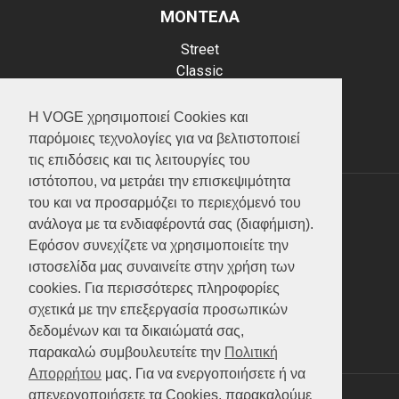
ΜΟΝΤΕΛΑ
Street
Classic
Adventure
Scooter
Η VOGE χρησιμοποιεί Cookies και
ATV (Loncin)
παρόμοιες τεχνολογίες για να βελτιστοποιεί
τις επιδόσεις και τις λειτουργίες του
ιστότοπου, να μετράει την επισκεψιμότητα
του και να προσαρμόζει το περιεχόμενό του
ΥΠΗΡΕΣΙΕΣ
ανάλογα με τα ενδιαφέροντά σας (διαφήμιση).
Εφόσον συνεχίζετε να χρησιμοποιείτε την
Test ride
ιστοσελίδα μας συναινείτε στην χρήση των
Επικοινωνία
cookies. Για περισσότερες πληροφορίες
Service
σχετικά με την επεξεργασία προσωπικών
Κατάλογος
δεδομένων και τα δικαιώματά σας,
FAQ
παρακαλώ συμβουλευτείτε την
Πολιτική
Απορρήτου
μας. Για να ενεργοποιήσετε ή να
απενεργοποιήσετε τα Cookies, παρακαλούμε