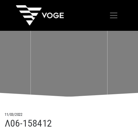
11/03/2022
Λ06-158412