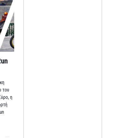
Run
κη
ω του
Σύρο, η
ορτή
un