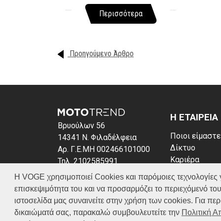
Περισσότερα
Προηγούμενο Άρθρο
Η ΕΤΑΙΡΕΙΑ
Βρυούλων 56
Ποιοι είμαστε
14341 Ν. Φιλαδέλφεια
Δίκτυο
Αρ. Γ.Ε.ΜΗ 002466101000
Καριέρα
Τηλ. 2102585991
News
E-mail: info@voge.gr
Η VOGE χρησιμοποιεί Cookies και παρόμοιες τεχνολογίες για 
Πολιτική απο
επισκεψιμότητα του και να προσαρμόζει το περιεχόμενό του
Πολιτική Coo
ιστοσελίδα μας συναινείτε στην χρήση των cookies. Για π
δικαιώματά σας, παρακαλώ συμβουλευτείτε την
Πολιτική 