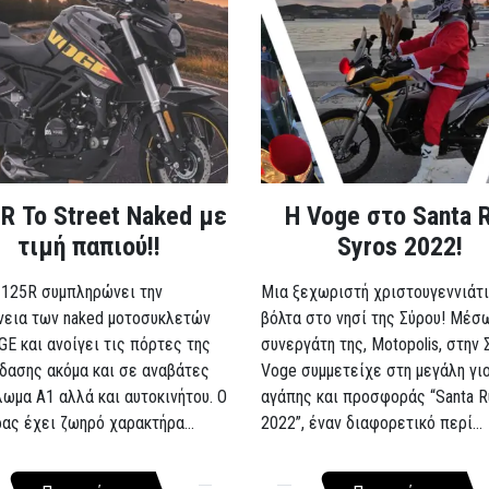
R Το Street Naked με
Η Voge στο Santa 
τιμή παπιού!!
Syros 2022!
 125R συμπληρώνει την
Μια ξεχωριστή χριστουγεννιάτι
νεια των naked μοτοσυκλετών
βόλτα στο νησί της Σύρου! Μέσ
GE και ανοίγει τις πόρτες της
συνεργάτη της, Motopolis, στην 
δασης ακόμα και σε αναβάτες
Voge συμμετείχε στη μεγάλη γι
λωμα A1 αλλά και αυτοκινήτου. Ο
αγάπης και προσφοράς “Santa R
ρας έχει ζωηρό χαρακτήρα...
2022”, έναν διαφορετικό περί...