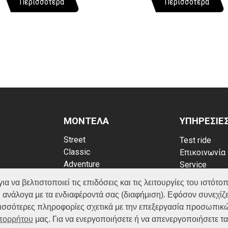
Περισσότερα
Περισσότερα
ΜΟΝΤΕΛΑ
ΥΠΗΡΕΣΙΕ
Street
Test ride
Classic
Επικοινωνία
Adventure
Service
Scooter
Κατάλογος
να βελτιστοποιεί τις επιδόσεις και τις λειτουργίες του ιστότοπ
ATV (Loncin)
ρρήτου
FAQ
 ανάλογα με τα ενδιαφέροντά σας (διαφήμιση). Εφόσον συνεχίζε
kies
ερισσότερες πληροφορίες σχετικά με την επεξεργασία προσωπικ
Απορρήτου
μας. Για να ενεργοποιήσετε ή να απενεργοποιήσετε τ