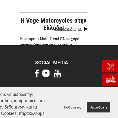
H Voge Motorcycles στην
Ελλάδα!
Επόμενο Άρθρο
Η εταιρεία Moto Trend SA με χαρά
ανακοινώνει την αποκλειστική
εισαγωγή και διάθεση στη χώρα μας
των μοτοσυκλετών της Voge,
Σ
SOCIAL MEDIA
ενός premium brand με προϊόντα που
χαρακτηρίζονται από την ποιότητα σε
κάθε ε...
Περισσότερα
ου, να μετράει την
τε να χρησιμοποιείτε την
ών δεδομένων και τα
Ρυθμίσεις
Αποδοχή
α Cookies, παρακαλούμε