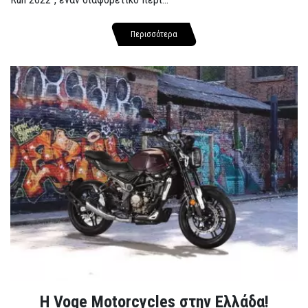
Περισσότερα
H Voge Motorcycles στην Ελλάδα!