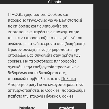
Classic
Adventure
Scooter
Η VOGE χρησιμοποιεί Cookies και
ATV (Loncin)
παρόμοιες τεχνολογίες για να βελτιστοποιεί
τις επιδόσεις και τις λειτουργίες του
ιστότοπου, να μετράει την επισκεψιμότητα
του και να προσαρμόζει το περιεχόμενό του
ΥΠΗΡΕΣΙΕΣ
ανάλογα με τα ενδιαφέροντά σας (διαφήμιση).
Εφόσον συνεχίζετε να χρησιμοποιείτε την
Test ride
ιστοσελίδα μας συναινείτε στην χρήση των
Επικοινωνία
cookies. Για περισσότερες πληροφορίες
Service
σχετικά με την επεξεργασία προσωπικών
Κατάλογος
δεδομένων και τα δικαιώματά σας,
FAQ
παρακαλώ συμβουλευτείτε την
Πολιτική
Απορρήτου
μας. Για να ενεργοποιήσετε ή να
απενεργοποιήσετε τα Cookies, παρακαλούμε
SOCIAL MEDIA
πατήστε την επιλογή
Πίνακας Cookies
.
Ρυθμίσεις
Αποδοχή