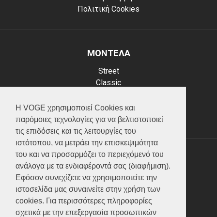
Πολιτική Cookies
ΜΟΝΤΕΛΑ
Street
Classic
Adventure
Scooter
Η VOGE χρησιμοποιεί Cookies και
ATV (Loncin)
παρόμοιες τεχνολογίες για να βελτιστοποιεί
τις επιδόσεις και τις λειτουργίες του
ιστότοπου, να μετράει την επισκεψιμότητα
του και να προσαρμόζει το περιεχόμενό του
ΥΠΗΡΕΣΙΕΣ
ανάλογα με τα ενδιαφέροντά σας (διαφήμιση).
Εφόσον συνεχίζετε να χρησιμοποιείτε την
Test ride
ιστοσελίδα μας συναινείτε στην χρήση των
Επικοινωνία
cookies. Για περισσότερες πληροφορίες
Service
σχετικά με την επεξεργασία προσωπικών
Κατάλογος