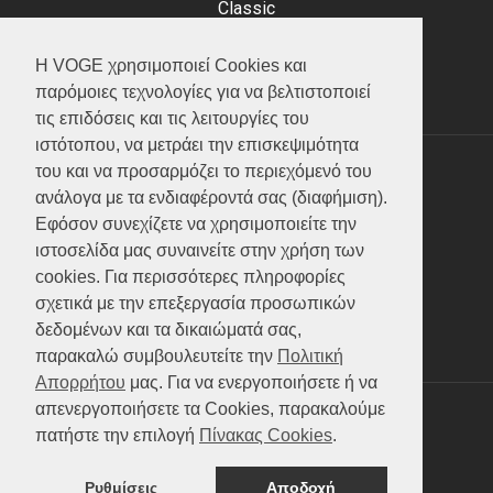
Classic
Adventure
Scooter
Η VOGE χρησιμοποιεί Cookies και
ATV (Loncin)
παρόμοιες τεχνολογίες για να βελτιστοποιεί
τις επιδόσεις και τις λειτουργίες του
ιστότοπου, να μετράει την επισκεψιμότητα
του και να προσαρμόζει το περιεχόμενό του
ΥΠΗΡΕΣΙΕΣ
ανάλογα με τα ενδιαφέροντά σας (διαφήμιση).
Εφόσον συνεχίζετε να χρησιμοποιείτε την
Test ride
ιστοσελίδα μας συναινείτε στην χρήση των
Επικοινωνία
cookies. Για περισσότερες πληροφορίες
Service
σχετικά με την επεξεργασία προσωπικών
Κατάλογος
δεδομένων και τα δικαιώματά σας,
FAQ
παρακαλώ συμβουλευτείτε την
Πολιτική
Απορρήτου
μας. Για να ενεργοποιήσετε ή να
απενεργοποιήσετε τα Cookies, παρακαλούμε
SOCIAL MEDIA
πατήστε την επιλογή
Πίνακας Cookies
.
Ρυθμίσεις
Αποδοχή