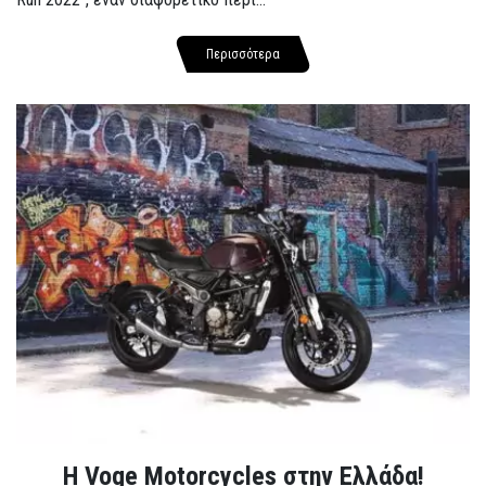
Περισσότερα
H Voge Motorcycles στην Ελλάδα!