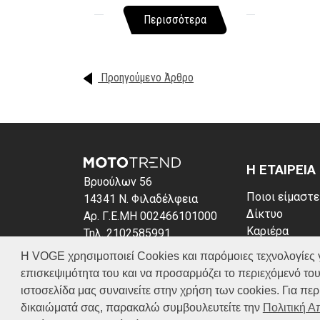
Περισσότερα
Προηγούμενο Άρθρο
Η ΕΤΑΙΡΕΙΑ
Βρυούλων 56
Ποιοι είμαστε
14341 Ν. Φιλαδέλφεια
Δίκτυο
Αρ. Γ.Ε.ΜΗ 002466101000
Καριέρα
Τηλ. 2102585991
News
E-mail: info@voge.gr
Η VOGE χρησιμοποιεί Cookies και παρόμοιες τεχνολογίες για 
Πολιτική απο
επισκεψιμότητα του και να προσαρμόζει το περιεχόμενό του
Πολιτική Coo
ιστοσελίδα μας συναινείτε στην χρήση των cookies. Για π
δικαιώματά σας, παρακαλώ συμβουλευτείτε την
Πολιτική 