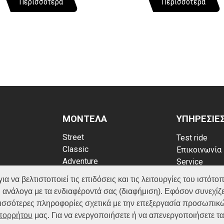
Περισσότερα
Περισσότερα
ΜΟΝΤΕΛΑ
ΥΠΗΡΕΣΙΕ
Street
Test ride
Classic
Επικοινωνία
Adventure
Service
Scooter
Κατάλογος
να βελτιστοποιεί τις επιδόσεις και τις λειτουργίες του ιστότοπ
ATV (Loncin)
ρρήτου
FAQ
 ανάλογα με τα ενδιαφέροντά σας (διαφήμιση). Εφόσον συνεχίζε
kies
ερισσότερες πληροφορίες σχετικά με την επεξεργασία προσωπικ
Απορρήτου
μας. Για να ενεργοποιήσετε ή να απενεργοποιήσετε τ