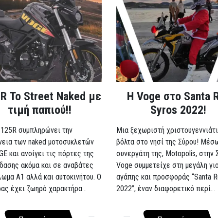
R Το Street Naked με
Η Voge στο Santa 
τιμή παπιού!!
Syros 2022!
 125R συμπληρώνει την
Μια ξεχωριστή χριστουγεννιάτι
νεια των naked μοτοσυκλετών
βόλτα στο νησί της Σύρου! Μέσ
GE και ανοίγει τις πόρτες της
συνεργάτη της, Motopolis, στην 
δασης ακόμα και σε αναβάτες
Voge συμμετείχε στη μεγάλη γι
λωμα A1 αλλά και αυτοκινήτου. Ο
αγάπης και προσφοράς “Santa R
ρας έχει ζωηρό χαρακτήρα...
2022”, έναν διαφορετικό περί...