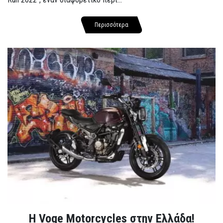
Περισσότερα
H Voge Motorcycles στην Ελλάδα!