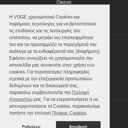
Classic
Adventure
Scooter
Η VOGE χρησιμοποιεί Cookies και
ATV (Loncin)
παρόμοιες τεχνολογίες για να βελτιστοποιεί
τις επιδόσεις και τις λειτουργίες του
ιστότοπου, να μετράει την επισκεψιμότητα
του και να προσαρμόζει το περιεχόμενό του
ΥΠΗΡΕΣΙΕΣ
ανάλογα με τα ενδιαφέροντά σας (διαφήμιση).
Εφόσον συνεχίζετε να χρησιμοποιείτε την
Test ride
ιστοσελίδα μας συναινείτε στην χρήση των
Επικοινωνία
cookies. Για περισσότερες πληροφορίες
Service
σχετικά με την επεξεργασία προσωπικών
Κατάλογος
δεδομένων και τα δικαιώματά σας,
FAQ
παρακαλώ συμβουλευτείτε την
Πολιτική
Απορρήτου
μας. Για να ενεργοποιήσετε ή να
απενεργοποιήσετε τα Cookies, παρακαλούμε
SOCIAL MEDIA
πατήστε την επιλογή
Πίνακας Cookies
.
Ρυθμίσεις
Αποδοχή