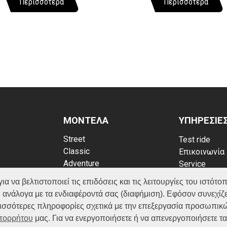
Περισσότερα
Περισσότερα
ΜΟΝΤΕΛΑ
ΥΠΗΡΕΣΙΕ
Street
Test ride
Classic
Επικοινωνία
Adventure
Service
Scooter
Κατάλογος
να βελτιστοποιεί τις επιδόσεις και τις λειτουργίες του ιστότοπ
ATV (Loncin)
ρρήτου
FAQ
 ανάλογα με τα ενδιαφέροντά σας (διαφήμιση). Εφόσον συνεχίζε
kies
ερισσότερες πληροφορίες σχετικά με την επεξεργασία προσωπικ
Απορρήτου
μας. Για να ενεργοποιήσετε ή να απενεργοποιήσετε τ