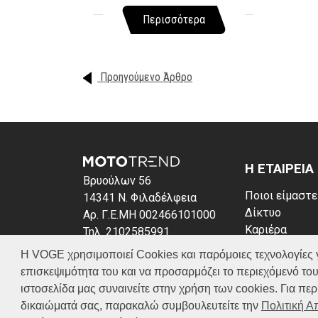
Περισσότερα
Προηγούμενο Άρθρο
Η ΕΤΑΙΡΕΙΑ
Βρυούλων 56
Ποιοι είμαστε
14341 Ν. Φιλαδέλφεια
Δίκτυο
Αρ. Γ.Ε.ΜΗ 002466101000
Καριέρα
Τηλ. 2102585991
News
E-mail: info@voge.gr
Η VOGE χρησιμοποιεί Cookies και παρόμοιες τεχνολογίες για 
Πολιτική απο
επισκεψιμότητα του και να προσαρμόζει το περιεχόμενό του
Πολιτική Coo
ιστοσελίδα μας συναινείτε στην χρήση των cookies. Για π
δικαιώματά σας, παρακαλώ συμβουλευτείτε την
Πολιτική 