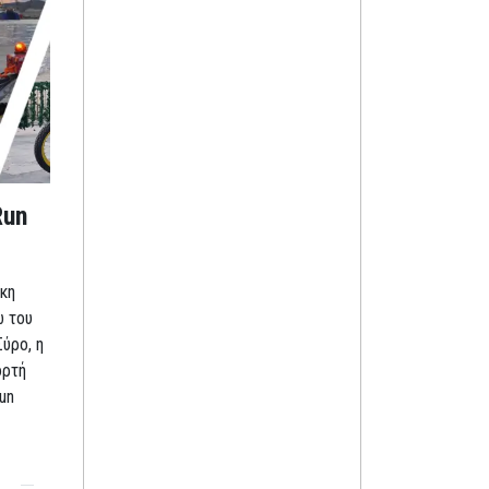
Run
κη
ω του
Σύρο, η
ορτή
un