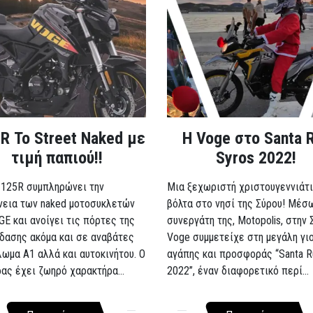
R Το Street Naked με
Η Voge στο Santa 
τιμή παπιού!!
Syros 2022!
 125R συμπληρώνει την
Μια ξεχωριστή χριστουγεννιάτι
νεια των naked μοτοσυκλετών
βόλτα στο νησί της Σύρου! Μέσ
GE και ανοίγει τις πόρτες της
συνεργάτη της, Motopolis, στην 
δασης ακόμα και σε αναβάτες
Voge συμμετείχε στη μεγάλη γι
λωμα A1 αλλά και αυτοκινήτου. Ο
αγάπης και προσφοράς “Santa R
ρας έχει ζωηρό χαρακτήρα...
2022”, έναν διαφορετικό περί...