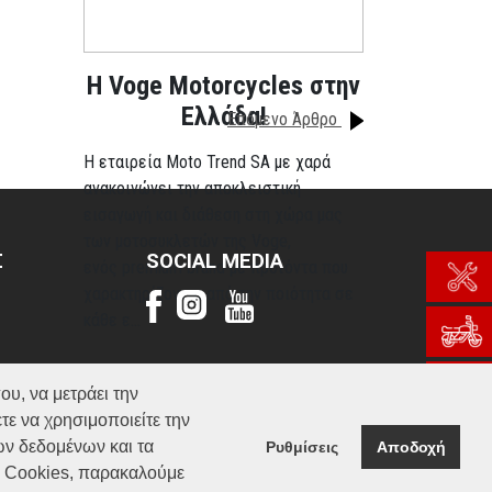
H Voge Motorcycles στην
Ελλάδα!
Επόμενο Άρθρο
Η εταιρεία Moto Trend SA με χαρά
ανακοινώνει την αποκλειστική
εισαγωγή και διάθεση στη χώρα μας
των μοτοσυκλετών της Voge,
Σ
SOCIAL MEDIA
ενός premium brand με προϊόντα που
χαρακτηρίζονται από την ποιότητα σε
κάθε ε...
Περισσότερα
ου, να μετράει την
τε να χρησιμοποιείτε την
ών δεδομένων και τα
Ρυθμίσεις
Αποδοχή
α Cookies, παρακαλούμε