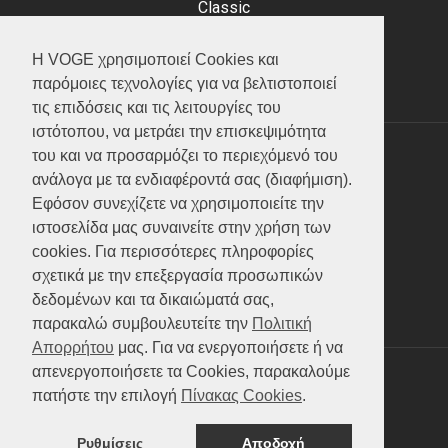
Classic
Adventure
Scooter
Η VOGE χρησιμοποιεί Cookies και
ATV (Loncin)
παρόμοιες τεχνολογίες για να βελτιστοποιεί
τις επιδόσεις και τις λειτουργίες του
ιστότοπου, να μετράει την επισκεψιμότητα
του και να προσαρμόζει το περιεχόμενό του
ΥΠΗΡΕΣΙΕΣ
ανάλογα με τα ενδιαφέροντά σας (διαφήμιση).
Εφόσον συνεχίζετε να χρησιμοποιείτε την
Test ride
ιστοσελίδα μας συναινείτε στην χρήση των
Επικοινωνία
cookies. Για περισσότερες πληροφορίες
Service
σχετικά με την επεξεργασία προσωπικών
Κατάλογος
δεδομένων και τα δικαιώματά σας,
FAQ
παρακαλώ συμβουλευτείτε την
Πολιτική
Απορρήτου
μας. Για να ενεργοποιήσετε ή να
απενεργοποιήσετε τα Cookies, παρακαλούμε
SOCIAL MEDIA
πατήστε την επιλογή
Πίνακας Cookies
.
Ρυθμίσεις
Αποδοχή