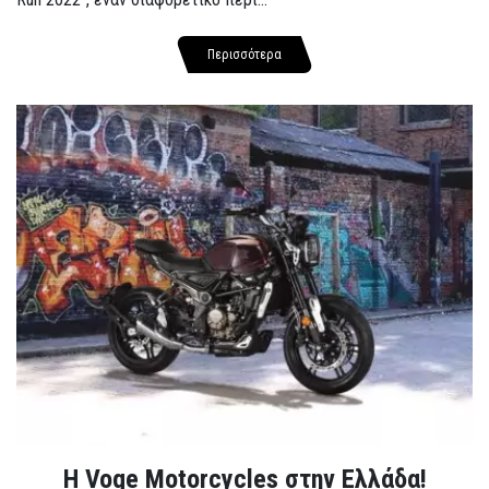
Περισσότερα
H Voge Motorcycles στην Ελλάδα!