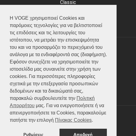
Classic
Adventure
Scooter
Η VOGE χρησιμοποιεί Cookies και
ATV (Loncin)
παρόμοιες τεχνολογίες για να βελτιστοποιεί
τις επιδόσεις και τις λειτουργίες του
ιστότοπου, να μετράει την επισκεψιμότητα
του και να προσαρμόζει το περιεχόμενό του
ΥΠΗΡΕΣΙΕΣ
ανάλογα με τα ενδιαφέροντά σας (διαφήμιση).
Εφόσον συνεχίζετε να χρησιμοποιείτε την
Test ride
ιστοσελίδα μας συναινείτε στην χρήση των
Επικοινωνία
cookies. Για περισσότερες πληροφορίες
Service
σχετικά με την επεξεργασία προσωπικών
Κατάλογος
δεδομένων και τα δικαιώματά σας,
FAQ
παρακαλώ συμβουλευτείτε την
Πολιτική
Απορρήτου
μας. Για να ενεργοποιήσετε ή να
απενεργοποιήσετε τα Cookies, παρακαλούμε
SOCIAL MEDIA
πατήστε την επιλογή
Πίνακας Cookies
.
Ρυθμίσεις
Αποδοχή