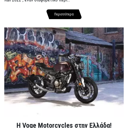
Περισσότερα
H Voge Motorcycles στην Ελλάδα!