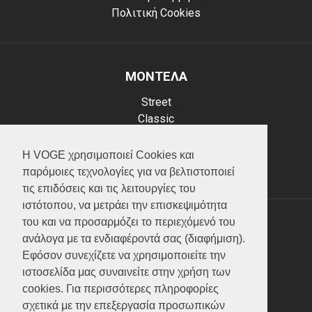
Πολιτική Cookies
ΜΟΝΤΕΛΑ
Street
Classic
Adventure
Scooter
Η VOGE χρησιμοποιεί Cookies και
ATV (Loncin)
παρόμοιες τεχνολογίες για να βελτιστοποιεί
τις επιδόσεις και τις λειτουργίες του
ιστότοπου, να μετράει την επισκεψιμότητα
του και να προσαρμόζει το περιεχόμενό του
ΥΠΗΡΕΣΙΕΣ
ανάλογα με τα ενδιαφέροντά σας (διαφήμιση).
Εφόσον συνεχίζετε να χρησιμοποιείτε την
Test ride
ιστοσελίδα μας συναινείτε στην χρήση των
Επικοινωνία
cookies. Για περισσότερες πληροφορίες
Service
σχετικά με την επεξεργασία προσωπικών
Κατάλογος