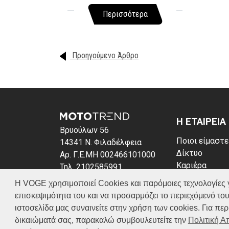
Περισσότερα
Προηγούμενο Άρθρο
Η ΕΤΑΙΡΕΙΑ
Βρυούλων 56
Ποιοι είμαστε
14341 Ν. Φιλαδέλφεια
Δίκτυο
Αρ. Γ.Ε.ΜΗ 002466101000
Καριέρα
Τηλ. 2102585991
News
E-mail: info@voge.gr
Η VOGE χρησιμοποιεί Cookies και παρόμοιες τεχνολογίες για 
Πολιτική απο
επισκεψιμότητα του και να προσαρμόζει το περιεχόμενό του
Πολιτική Coo
ιστοσελίδα μας συναινείτε στην χρήση των cookies. Για π
δικαιώματά σας, παρακαλώ συμβουλευτείτε την
Πολιτική 