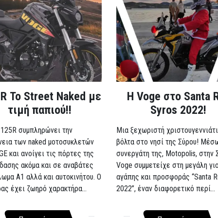
R Το Street Naked με
Η Voge στο Santa 
τιμή παπιού!!
Syros 2022!
 125R συμπληρώνει την
Μια ξεχωριστή χριστουγεννιάτι
νεια των naked μοτοσυκλετών
βόλτα στο νησί της Σύρου! Μέσ
GE και ανοίγει τις πόρτες της
συνεργάτη της, Motopolis, στην 
δασης ακόμα και σε αναβάτες
Voge συμμετείχε στη μεγάλη γι
λωμα A1 αλλά και αυτοκινήτου. Ο
αγάπης και προσφοράς “Santa R
ρας έχει ζωηρό χαρακτήρα...
2022”, έναν διαφορετικό περί...