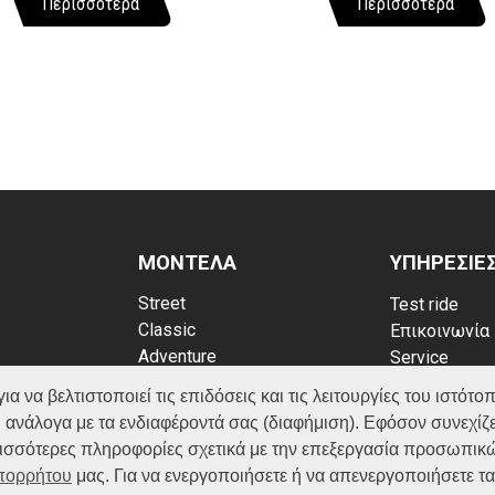
Περισσότερα
Περισσότερα
ΜΟΝΤΕΛΑ
ΥΠΗΡΕΣΙΕ
Street
Test ride
Classic
Επικοινωνία
Adventure
Service
Scooter
Κατάλογος
να βελτιστοποιεί τις επιδόσεις και τις λειτουργίες του ιστότοπ
ATV (Loncin)
ρρήτου
FAQ
 ανάλογα με τα ενδιαφέροντά σας (διαφήμιση). Εφόσον συνεχίζε
kies
ερισσότερες πληροφορίες σχετικά με την επεξεργασία προσωπικ
Απορρήτου
μας. Για να ενεργοποιήσετε ή να απενεργοποιήσετε τ