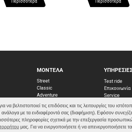
Περισσότερα
Περισσότερα
ΜΟΝΤΕΛΑ
ΥΠΗΡΕΣΙΕ
Street
Test ride
Classic
Επικοινωνία
Adventure
Service
Scooter
Κατάλογος
να βελτιστοποιεί τις επιδόσεις και τις λειτουργίες του ιστότοπ
ATV (Loncin)
ρρήτου
FAQ
 ανάλογα με τα ενδιαφέροντά σας (διαφήμιση). Εφόσον συνεχίζε
kies
ερισσότερες πληροφορίες σχετικά με την επεξεργασία προσωπικ
Απορρήτου
μας. Για να ενεργοποιήσετε ή να απενεργοποιήσετε τ