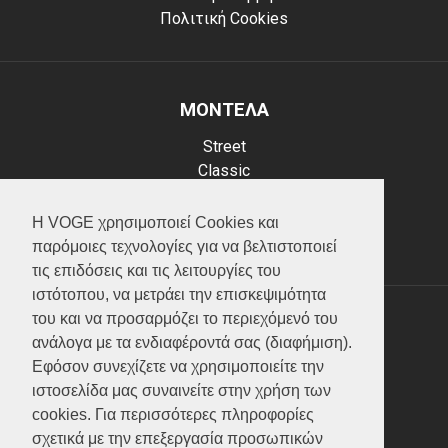
Πολιτική Cookies
ΜΟΝΤΕΛΑ
Street
Classic
Adventure
Scooter
Η VOGE χρησιμοποιεί Cookies και
ATV (Loncin)
παρόμοιες τεχνολογίες για να βελτιστοποιεί
τις επιδόσεις και τις λειτουργίες του
ιστότοπου, να μετράει την επισκεψιμότητα
του και να προσαρμόζει το περιεχόμενό του
ΥΠΗΡΕΣΙΕΣ
ανάλογα με τα ενδιαφέροντά σας (διαφήμιση).
Εφόσον συνεχίζετε να χρησιμοποιείτε την
Test ride
ιστοσελίδα μας συναινείτε στην χρήση των
Επικοινωνία
cookies. Για περισσότερες πληροφορίες
Service
σχετικά με την επεξεργασία προσωπικών
Κατάλογος