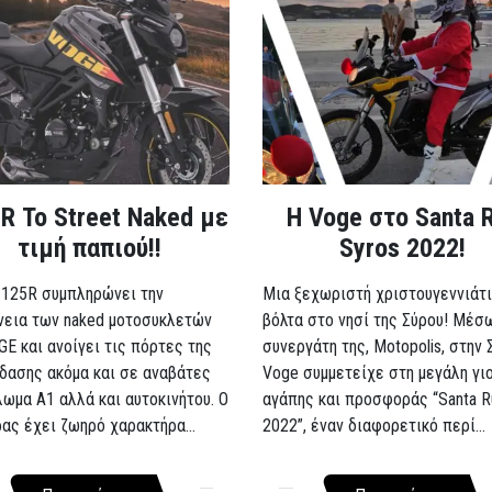
R Το Street Naked με
Η Voge στο Santa 
τιμή παπιού!!
Syros 2022!
 125R συμπληρώνει την
Μια ξεχωριστή χριστουγεννιάτι
νεια των naked μοτοσυκλετών
βόλτα στο νησί της Σύρου! Μέσ
GE και ανοίγει τις πόρτες της
συνεργάτη της, Motopolis, στην 
δασης ακόμα και σε αναβάτες
Voge συμμετείχε στη μεγάλη γι
λωμα A1 αλλά και αυτοκινήτου. Ο
αγάπης και προσφοράς “Santa R
ρας έχει ζωηρό χαρακτήρα...
2022”, έναν διαφορετικό περί...