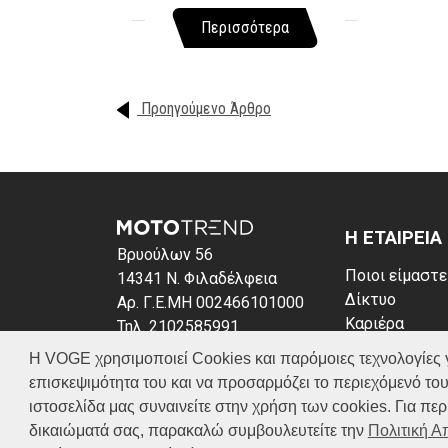
Περισσότερα
Προηγούμενο Άρθρο
Η ΕΤΑΙΡΕΙΑ
Βρυούλων 56
Ποιοι είμαστε
14341 Ν. Φιλαδέλφεια
Δίκτυο
Αρ. Γ.Ε.ΜΗ 002466101000
Καριέρα
Τηλ. 2102585991
News
E-mail: info@voge.gr
Η VOGE χρησιμοποιεί Cookies και παρόμοιες τεχνολογίες για 
Πολιτική απο
επισκεψιμότητα του και να προσαρμόζει το περιεχόμενό του
Πολιτική Coo
ιστοσελίδα μας συναινείτε στην χρήση των cookies. Για π
δικαιώματά σας, παρακαλώ συμβουλευτείτε την
Πολιτική 