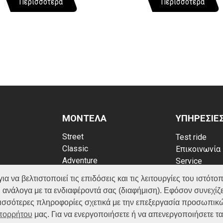
Περισσότερα
Περισσότερα
ΜΟΝΤΕΛΑ
ΥΠΗΡΕΣΙΕ
Street
Test ride
Classic
Επικοινωνία
Adventure
Service
Scooter
Κατάλογος
να βελτιστοποιεί τις επιδόσεις και τις λειτουργίες του ιστότοπ
ATV (Loncin)
ρρήτου
FAQ
 ανάλογα με τα ενδιαφέροντά σας (διαφήμιση). Εφόσον συνεχίζε
kies
ερισσότερες πληροφορίες σχετικά με την επεξεργασία προσωπικ
Απορρήτου
μας. Για να ενεργοποιήσετε ή να απενεργοποιήσετε τ