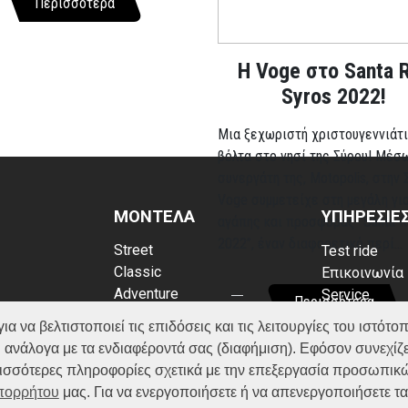
Περισσότερα
Η Voge στο Santa 
Syros 2022!
Μια ξεχωριστή χριστουγεννιάτι
βόλτα στο νησί της Σύρου! Μέσ
συνεργάτη της, Motopolis, στην 
Voge συμμετείχε στη μεγάλη γι
ΜΟΝΤΕΛΑ
ΥΠΗΡΕΣΙΕ
αγάπης και προσφοράς “Santa R
2022”, έναν διαφορετικό περί...
Street
Test ride
Classic
Επικοινωνία
Adventure
Service
Περισσότερα
Scooter
Κατάλογος
να βελτιστοποιεί τις επιδόσεις και τις λειτουργίες του ιστότοπ
ATV (Loncin)
ρρήτου
FAQ
 ανάλογα με τα ενδιαφέροντά σας (διαφήμιση). Εφόσον συνεχίζε
kies
ερισσότερες πληροφορίες σχετικά με την επεξεργασία προσωπικ
Απορρήτου
μας. Για να ενεργοποιήσετε ή να απενεργοποιήσετε τ