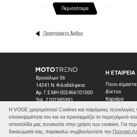
Περισσότερα
Προηγούμενο Άρθρο
Η ΕΤΑΙΡΕΙΑ
Βρυούλων 56
Ποιοι είμαστε
14341 Ν. Φιλαδέλφεια
Δίκτυο
Αρ. Γ.Ε.ΜΗ 002466101000
Καριέρα
Τηλ. 2102585991
News
E-mail: info@voge.gr
Η VOGE χρησιμοποιεί Cookies και παρόμοιες τεχνολογίες για 
Πολιτική απο
επισκεψιμότητα του και να προσαρμόζει το περιεχόμενό του
Πολιτική Coo
ιστοσελίδα μας συναινείτε στην χρήση των cookies. Για π
δικαιώματά σας, παρακαλώ συμβουλευτείτε την
Πολιτική 