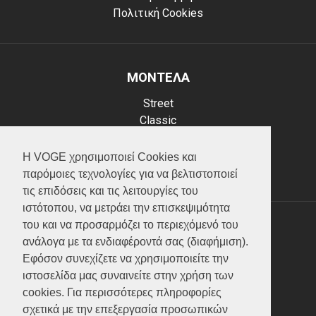
Πολιτική Cookies
ΜΟΝΤΕΛΑ
Street
Classic
Adventure
Scooter
Η VOGE χρησιμοποιεί Cookies και
ATV (Loncin)
παρόμοιες τεχνολογίες για να βελτιστοποιεί
τις επιδόσεις και τις λειτουργίες του
ιστότοπου, να μετράει την επισκεψιμότητα
του και να προσαρμόζει το περιεχόμενό του
ΥΠΗΡΕΣΙΕΣ
ανάλογα με τα ενδιαφέροντά σας (διαφήμιση).
Εφόσον συνεχίζετε να χρησιμοποιείτε την
Test ride
ιστοσελίδα μας συναινείτε στην χρήση των
Επικοινωνία
cookies. Για περισσότερες πληροφορίες
Service
σχετικά με την επεξεργασία προσωπικών
Κατάλογος