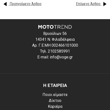
Προηγούμενο Άρθρο
Επόμενο Άρθρο
Βρυούλων 56
14341 Ν. Φιλαδέλφεια
Αρ. Γ.Ε.ΜΗ 002466101000
Τηλ. 2102585991
E-mail: info@voge.gr
Η ΕΤΑΙΡΕΙΑ
Ποιοι είμαστε
Δίκτυο
Καριέρα