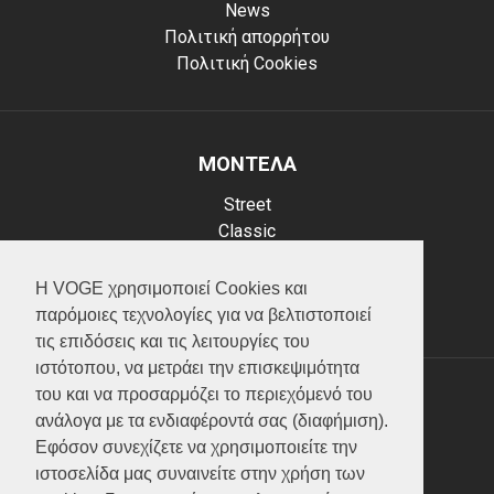
News
Πολιτική απορρήτου
Πολιτική Cookies
ΜΟΝΤΕΛΑ
Street
Classic
Adventure
Scooter
Η VOGE χρησιμοποιεί Cookies και
ATV (Loncin)
παρόμοιες τεχνολογίες για να βελτιστοποιεί
τις επιδόσεις και τις λειτουργίες του
ιστότοπου, να μετράει την επισκεψιμότητα
του και να προσαρμόζει το περιεχόμενό του
ΥΠΗΡΕΣΙΕΣ
ανάλογα με τα ενδιαφέροντά σας (διαφήμιση).
Εφόσον συνεχίζετε να χρησιμοποιείτε την
Test ride
ιστοσελίδα μας συναινείτε στην χρήση των
Επικοινωνία