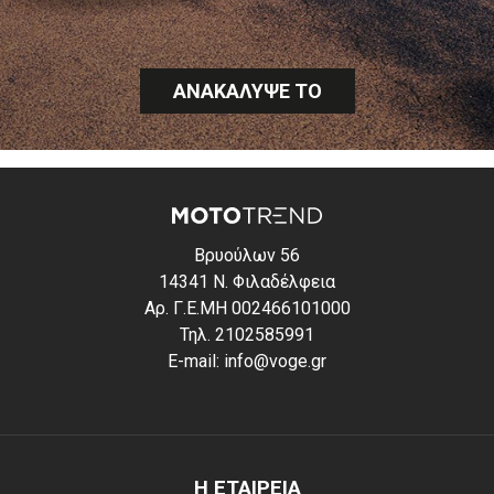
ΑΝΑΚΑΛΥΨΕ ΤΟ
Βρυούλων 56
14341 Ν. Φιλαδέλφεια
Αρ. Γ.Ε.ΜΗ 002466101000
Τηλ. 2102585991
E-mail: info@voge.gr
Η ΕΤΑΙΡΕΙΑ