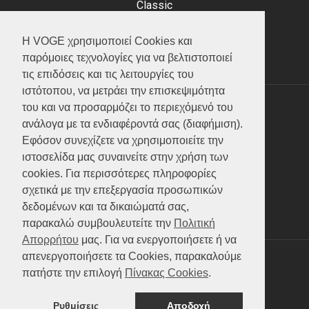
Classic
Adventure
Scooter
Η VOGE χρησιμοποιεί Cookies και
ATV (Loncin)
παρόμοιες τεχνολογίες για να βελτιστοποιεί
τις επιδόσεις και τις λειτουργίες του
ιστότοπου, να μετράει την επισκεψιμότητα
του και να προσαρμόζει το περιεχόμενό του
ΥΠΗΡΕΣΙΕΣ
ανάλογα με τα ενδιαφέροντά σας (διαφήμιση).
Εφόσον συνεχίζετε να χρησιμοποιείτε την
Test ride
ιστοσελίδα μας συναινείτε στην χρήση των
Επικοινωνία
cookies. Για περισσότερες πληροφορίες
Service
σχετικά με την επεξεργασία προσωπικών
Κατάλογος
δεδομένων και τα δικαιώματά σας,
FAQ
παρακαλώ συμβουλευτείτε την
Πολιτική
Απορρήτου
μας. Για να ενεργοποιήσετε ή να
απενεργοποιήσετε τα Cookies, παρακαλούμε
SOCIAL MEDIA
πατήστε την επιλογή
Πίνακας Cookies
.
Ρυθμίσεις
Αποδοχή