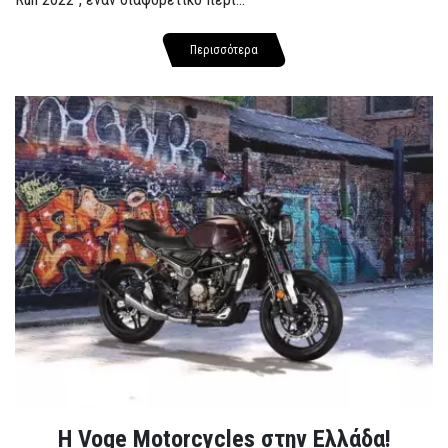
Περισσότερα
H Voge Motorcycles στην Ελλάδα!