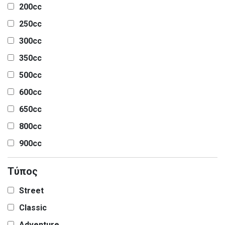
200cc
250cc
300cc
350cc
500cc
600cc
650cc
800cc
900cc
Τύπος
Street
Classic
Adventure