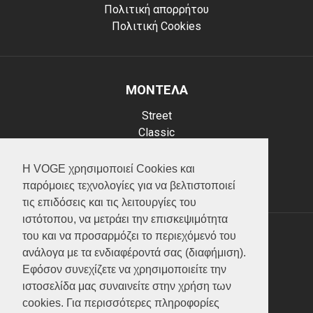
Πολιτική απορρήτου
Πολιτική Cookies
ΜΟΝΤΕΛΑ
Street
Classic
Adventure
Scooter
Η VOGE χρησιμοποιεί Cookies και
ATV (Loncin)
παρόμοιες τεχνολογίες για να βελτιστοποιεί
τις επιδόσεις και τις λειτουργίες του
ιστότοπου, να μετράει την επισκεψιμότητα
του και να προσαρμόζει το περιεχόμενό του
ΥΠΗΡΕΣΙΕΣ
ανάλογα με τα ενδιαφέροντά σας (διαφήμιση).
Εφόσον συνεχίζετε να χρησιμοποιείτε την
Test ride
ιστοσελίδα μας συναινείτε στην χρήση των
Επικοινωνία
cookies. Για περισσότερες πληροφορίες
Service