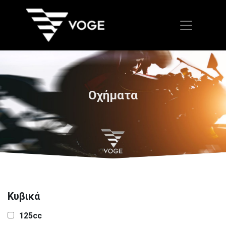
Οχήματα
Κυβικά
125cc