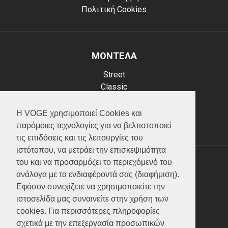
Πολιτική Cookies
ΜΟΝΤΕΛΑ
Street
Classic
Adventure
Scooter
Η VOGE χρησιμοποιεί Cookies και
ATV (Loncin)
παρόμοιες τεχνολογίες για να βελτιστοποιεί
τις επιδόσεις και τις λειτουργίες του
ιστότοπου, να μετράει την επισκεψιμότητα
του και να προσαρμόζει το περιεχόμενό του
ΥΠΗΡΕΣΙΕΣ
ανάλογα με τα ενδιαφέροντά σας (διαφήμιση).
Εφόσον συνεχίζετε να χρησιμοποιείτε την
Test ride
ιστοσελίδα μας συναινείτε στην χρήση των
Επικοινωνία
cookies. Για περισσότερες πληροφορίες
Service
σχετικά με την επεξεργασία προσωπικών
Κατάλογος