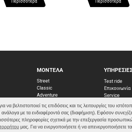
Περισσότερα
Περισσότερα
ΜΟΝΤΕΛΑ
ΥΠΗΡΕΣΙΕ
Street
Test ride
Classic
Επικοινωνία
Adventure
Service
Scooter
Κατάλογος
να βελτιστοποιεί τις επιδόσεις και τις λειτουργίες του ιστότοπ
ATV (Loncin)
ρρήτου
FAQ
 ανάλογα με τα ενδιαφέροντά σας (διαφήμιση). Εφόσον συνεχίζε
kies
ερισσότερες πληροφορίες σχετικά με την επεξεργασία προσωπικ
Απορρήτου
μας. Για να ενεργοποιήσετε ή να απενεργοποιήσετε τ