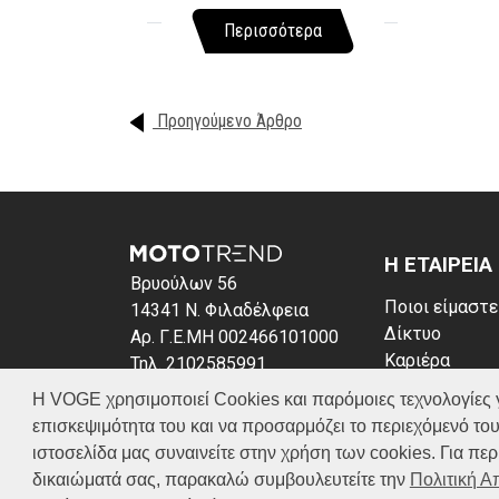
Περισσότερα
Προηγούμενο Άρθρο
Η ΕΤΑΙΡΕΙΑ
Βρυούλων 56
Ποιοι είμαστε
14341 Ν. Φιλαδέλφεια
Δίκτυο
Αρ. Γ.Ε.ΜΗ 002466101000
Καριέρα
Τηλ. 2102585991
News
E-mail: info@voge.gr
Η VOGE χρησιμοποιεί Cookies και παρόμοιες τεχνολογίες για 
Πολιτική απο
επισκεψιμότητα του και να προσαρμόζει το περιεχόμενό του
Πολιτική Coo
ιστοσελίδα μας συναινείτε στην χρήση των cookies. Για π
δικαιώματά σας, παρακαλώ συμβουλευτείτε την
Πολιτική 