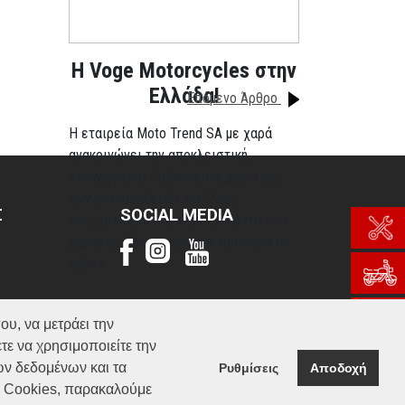
H Voge Motorcycles στην
Ελλάδα!
Επόμενο Άρθρο
Η εταιρεία Moto Trend SA με χαρά
ανακοινώνει την αποκλειστική
εισαγωγή και διάθεση στη χώρα μας
των μοτοσυκλετών της Voge,
Σ
SOCIAL MEDIA
ενός premium brand με προϊόντα που
χαρακτηρίζονται από την ποιότητα σε
κάθε ε...
Περισσότερα
ου, να μετράει την
τε να χρησιμοποιείτε την
ών δεδομένων και τα
Ρυθμίσεις
Αποδοχή
α Cookies, παρακαλούμε