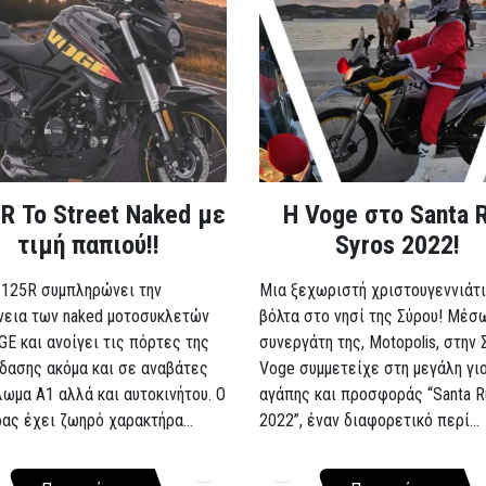
R Το Street Naked με
Η Voge στο Santa 
τιμή παπιού!!
Syros 2022!
 125R συμπληρώνει την
Μια ξεχωριστή χριστουγεννιάτι
νεια των naked μοτοσυκλετών
βόλτα στο νησί της Σύρου! Μέσ
GE και ανοίγει τις πόρτες της
συνεργάτη της, Motopolis, στην 
δασης ακόμα και σε αναβάτες
Voge συμμετείχε στη μεγάλη γι
λωμα A1 αλλά και αυτοκινήτου. Ο
αγάπης και προσφοράς “Santa R
ρας έχει ζωηρό χαρακτήρα...
2022”, έναν διαφορετικό περί...