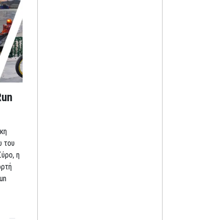
Run
κη
ω του
Σύρο, η
ορτή
un