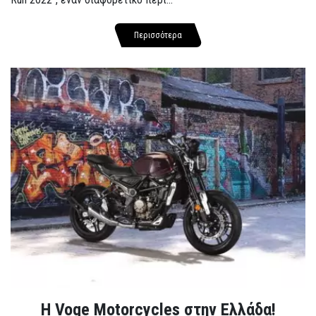
Περισσότερα
H Voge Motorcycles στην Ελλάδα!