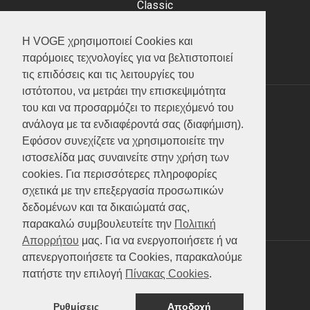
Classic
Adventure
Scooter
Η VOGE χρησιμοποιεί Cookies και
ATV (Loncin)
παρόμοιες τεχνολογίες για να βελτιστοποιεί
τις επιδόσεις και τις λειτουργίες του
ιστότοπου, να μετράει την επισκεψιμότητα
του και να προσαρμόζει το περιεχόμενό του
ΥΠΗΡΕΣΙΕΣ
ανάλογα με τα ενδιαφέροντά σας (διαφήμιση).
Εφόσον συνεχίζετε να χρησιμοποιείτε την
Test ride
ιστοσελίδα μας συναινείτε στην χρήση των
Επικοινωνία
cookies. Για περισσότερες πληροφορίες
Service
σχετικά με την επεξεργασία προσωπικών
Κατάλογος
δεδομένων και τα δικαιώματά σας,
FAQ
παρακαλώ συμβουλευτείτε την
Πολιτική
Απορρήτου
μας. Για να ενεργοποιήσετε ή να
απενεργοποιήσετε τα Cookies, παρακαλούμε
SOCIAL MEDIA
πατήστε την επιλογή
Πίνακας Cookies
.
Ρυθμίσεις
Αποδοχή