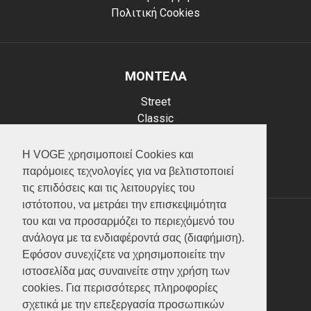
Πολιτική Cookies
ΜΟΝΤΕΛΑ
Street
Classic
Adventure
Scooter
Η VOGE χρησιμοποιεί Cookies και
ATV (Loncin)
παρόμοιες τεχνολογίες για να βελτιστοποιεί
τις επιδόσεις και τις λειτουργίες του
ιστότοπου, να μετράει την επισκεψιμότητα
του και να προσαρμόζει το περιεχόμενό του
ΥΠΗΡΕΣΙΕΣ
ανάλογα με τα ενδιαφέροντά σας (διαφήμιση).
Εφόσον συνεχίζετε να χρησιμοποιείτε την
Test ride
ιστοσελίδα μας συναινείτε στην χρήση των
Επικοινωνία
cookies. Για περισσότερες πληροφορίες
Service
σχετικά με την επεξεργασία προσωπικών
Κατάλογος